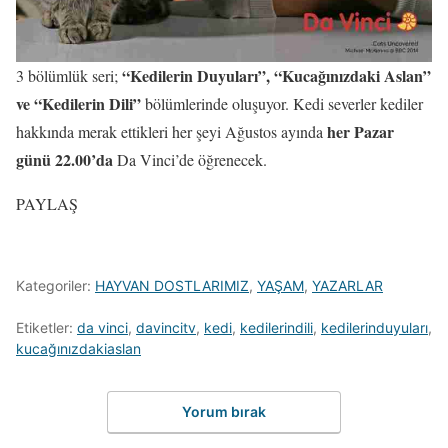
“Kedilerin Duyuları”, “Kucağınızdaki Aslan”
3 bölümlük seri;
ve “Kedilerin Dili”
bölümlerinde oluşuyor. Kedi severler kediler
her Pazar
hakkında merak ettikleri her şeyi Ağustos ayında
günü 22.00’da
Da Vinci’de öğrenecek.
PAYLAŞ
Kategoriler:
HAYVAN DOSTLARIMIZ
,
YAŞAM
,
YAZARLAR
Etiketler:
da vinci
,
davincitv
,
kedi
,
kedilerindili
,
kedilerinduyuları
,
kucağınızdakiaslan
Yorum bırak