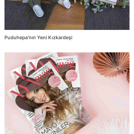
Puduhepa’nın Yeni Kızkardeşi